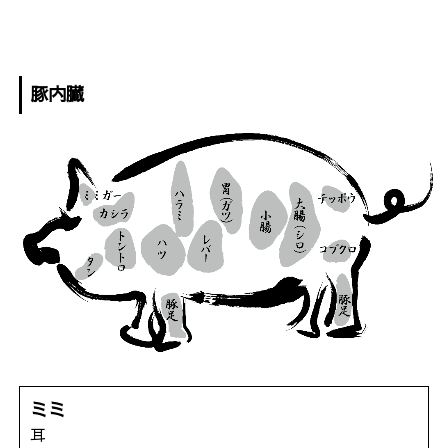
豚内臓
ミミ
耳