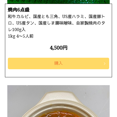
焼肉6点盛
和牛カルビ、国産とも三角、US産ハラミ、国産豚ト
ロ、US産タン、国産しま腸味噌味、自家製焼肉のタ
レ100g入
1kg 4〜5人前
4,500円
購入