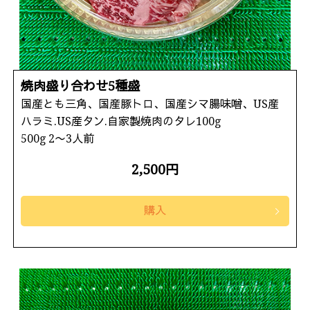
焼肉盛り合わせ5種盛
国産とも三角、国産豚トロ、国産シマ腸味噌、US産
ハラミ.US産タン.自家製焼肉のタレ100g
500g 2〜3人前
2,500円
購入